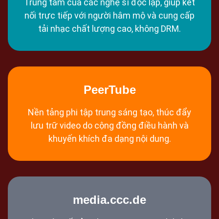
Trung tâm của các nghệ sĩ độc lập, giúp kết
nối trực tiếp với người hâm mộ và cung cấp
tải nhạc chất lượng cao, không DRM.
PeerTube
Nền tảng phi tập trung sáng tạo, thúc đẩy
lưu trữ video do cộng đồng điều hành và
khuyến khích đa dạng nội dung.
media.ccc.de