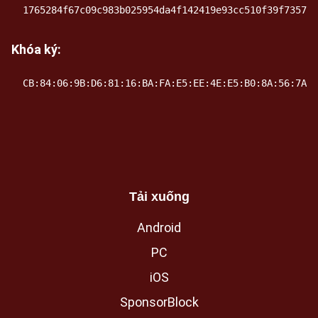
1765284f67c09c983b025954da4f142419e93cc510f39f735700
Khóa ký:
CB:84:06:9B:D6:81:16:BA:FA:E5:EE:4E:E5:B0:8A:56:7A:A
Tải xuống
Android
PC
iOS
SponsorBlock