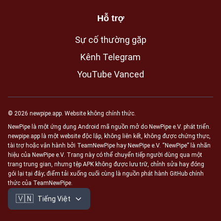
Hỗ trợ
Sự cố thường gặp
Kênh Telegram
YouTube Vanced
© 2026 newpipe.app. Website không chính thức.
NewPipe là một ứng dụng Android mã nguồn mở do NewPipe e.V. phát triển.
newpipe.app là một website độc lập, không liên kết, không được chứng thực,
tài trợ hoặc vận hành bởi TeamNewPipe hay NewPipe e.V. “NewPipe” là nhãn
hiệu của NewPipe e.V. Trang này có thể chuyển tiếp người dùng qua một
trang trung gian, nhưng tệp APK không được lưu trữ, chỉnh sửa hay đóng
gói lại tại đây; điểm tải xuống cuối cùng là nguồn phát hành GitHub chính
thức của TeamNewPipe.
🇻🇳
Tiếng Việt