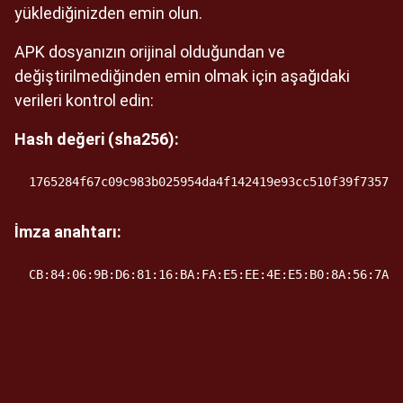
yüklediğinizden emin olun.
APK dosyanızın orijinal olduğundan ve
değiştirilmediğinden emin olmak için aşağıdaki
verileri kontrol edin:
Hash değeri (sha256):
1765284f67c09c983b025954da4f142419e93cc510f39f735700
İmza anahtarı:
CB:84:06:9B:D6:81:16:BA:FA:E5:EE:4E:E5:B0:8A:56:7A:A