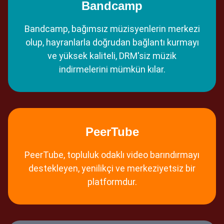
Bandcamp
Bandcamp, bağımsız müzisyenlerin merkezi
olup, hayranlarla doğrudan bağlantı kurmayı
ve yüksek kaliteli, DRM'siz müzik
indirmelerini mümkün kılar.
PeerTube
PeerTube, topluluk odaklı video barındırmayı
destekleyen, yenilikçi ve merkeziyetsiz bir
platformdur.